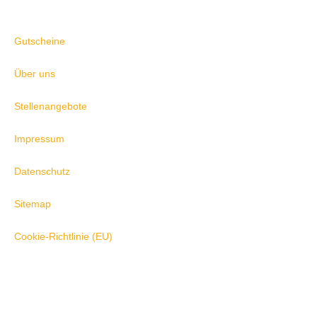
Informationen
Gutscheine
Über uns
Stellenangebote
Impressum
Datenschutz
Sitemap
Cookie-Richtlinie (EU)
Öffnungszeiten
Dienstag
Ruhetag