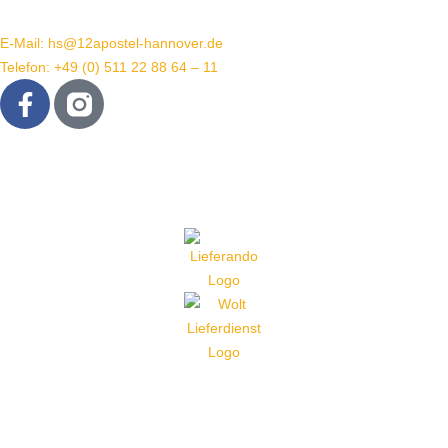
Veranstaltungen
E-Mail: hs@12apostel-hannover.de
Telefon: +49 (0) 511 22 88 64 – 11
Essen bestellen -
schnell &
unkompliziert!
Anfahrt