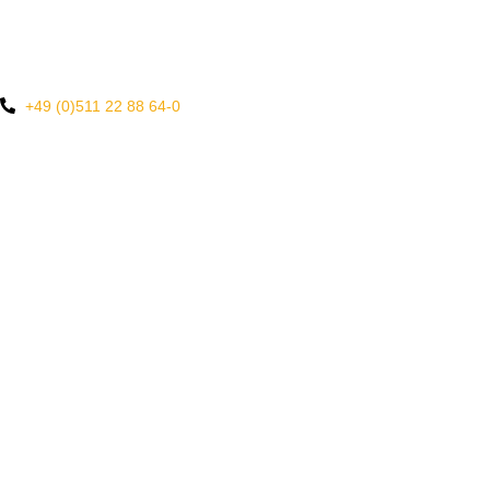
ONLINE...
... ODER TELEFONISCH
+49 (0)511 22 88 64-0
Wir freuen uns auf Ihren Besuch!