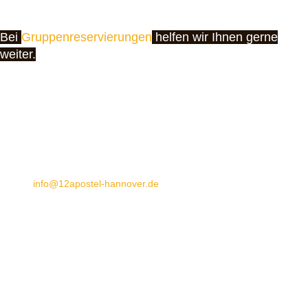
Bei
Gruppenreservierungen
helfen wir Ihnen gerne
weiter.
Bitte beachten Sie unsere Küchenzeiten: von Mittwoch bis Montag ist
die Küche bis 22:00 Uhr geöffnet.
Restaurant XII Apostel
Pelikanplatz 2/4
30177 Hannover
E-Mail:
info@12apostel-hannover.de
Telefon Restaurant: +49 (0) 511 22 88 64 – 0
Veranstaltungen: +49 (0) 511 22 88 64 – 11
Möchten Sie unsere Räumlichkeiten einmal besichtigen, dann rufen
Sie uns bitte unter
0511-228864-0
an.