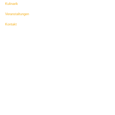
Kulinarik
Veranstaltungen
Kontakt
ÖFFNUNGSZEITEN:
MO, MI – SO 17 UHR –
23 UHR
KÜCHENSCHLUSS 22
UHR
DI RUHETAG
BITTE BEACHTEN SIE
UNSERE