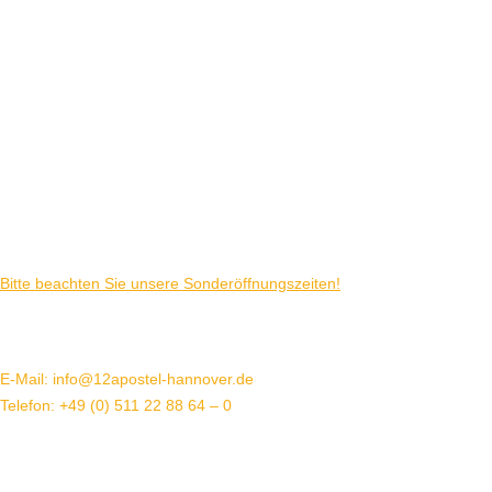
Montag, Mittwoch – Samstag
ab 17 Uhr – 23 Uhr
Sonntags ohne Brunch
ab 17 Uhr – 23 Uhr
Sonntags mit Brunch
10 – 15 Uhr und 17 Uhr – 23 Uhr
Küchenschluss jeweils immer 22 Uhr
Bitte beachten Sie unsere Sonderöffnungszeiten!
Kontakt
E-Mail: info@12apostel-hannover.de
Telefon: +49 (0) 511 22 88 64 – 0
Pelikanplatz 2/4
30177 Hannover
Kontakt bei