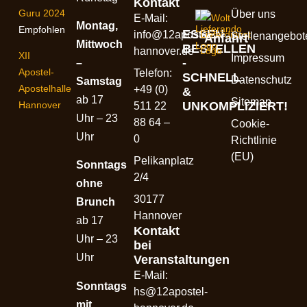
Kontakt
Guru 2024
Über uns
E-Mail:
Montag,
Empfohlen
ESSEN
info@12apostel-
Stellenangebot
Anfahrt
Mittwoch
BESTELLEN
hannover.de
XII
Impressum
-
–
Apostel-
Telefon:
SCHNELL
Datenschutz
Samstag
Apostelhalle
+49 (0)
&
ab 17
Sitemap
UNKOMPLIZIERT!
Hannover
511 22
Uhr – 23
88 64 –
Cookie-
Uhr
0
Richtlinie
(EU)
Pelikanplatz
Sonntags
2/4
ohne
30177
Brunch
Hannover
ab 17
Kontakt
Uhr – 23
bei
Uhr
Veranstaltungen
E-Mail:
Sonntags
hs@12apostel-
mit