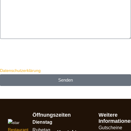
Ihre Anfrage ist unverbindlich und kostenfrei. Bitte beachten Sie, dass
mit dem Absenden des Formulars die von Ihnen angege­benen
personen­bezogenen Daten nur zur Beant­wortung der Anfrage verwen­
det werden. Sehen Sie hierzu auch unsere
Datenschutzerklärung
.
Senden
Öffnungszeiten
Weitere
Informatione
Dienstag
Gutscheine
Restaurant
Ruhetag