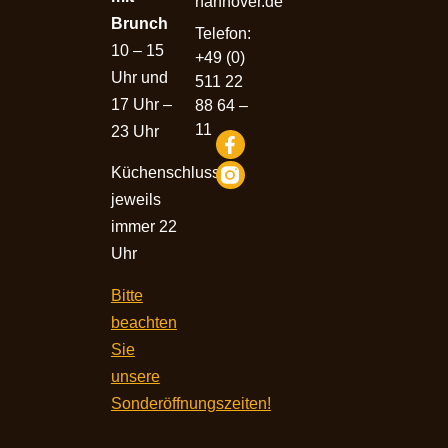
hannover.de
Brunch
Telefon:
10 – 15
+49 (0)
Uhr und
511 22
17 Uhr –
88 64 –
11
23 Uhr
Küchenschluss
jeweils
immer 22
Uhr
Bitte
beachten
Sie
unsere
Sonderöffnungszeiten!