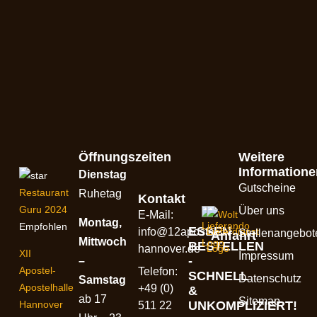
Öffnungszeiten
Weitere
Informatione
Dienstag
Gutscheine
Restaurant
Ruhetag
Kontakt
Guru 2024
Über uns
E-Mail:
Montag,
Empfohlen
ESSEN
info@12apostel-
Stellenangebot
Anfahrt
Mittwoch
BESTELLEN
hannover.de
XII
Impressum
-
–
Apostel-
Telefon:
SCHNELL
Datenschutz
Samstag
Apostelhalle
+49 (0)
&
ab 17
Sitemap
UNKOMPLIZIERT!
Hannover
511 22