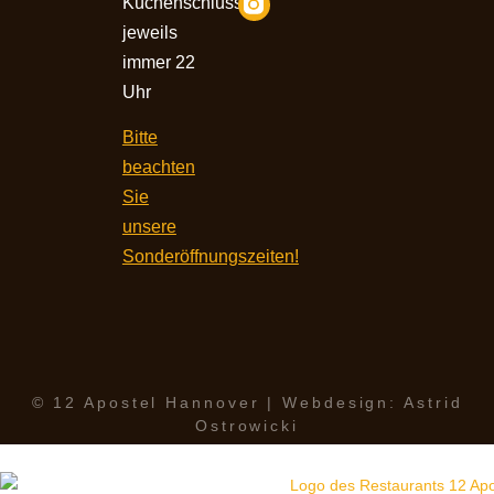
Küchenschluss
jeweils
immer 22
Uhr
Bitte
beachten
Sie
unsere
Sonderöffnungszeiten!
© 12 Apostel Hannover | Webdesign: Astrid
Ostrowicki