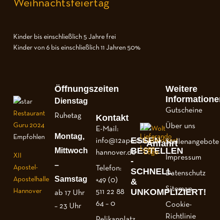
Weihnachtsfeiertag
Kinder bis einschließlich 5 Jahre frei
Kinder von 6 bis einschließlich 11 Jahren 50%
Öffnungszeiten
Weitere
Informatione
Dienstag
Gutscheine
Restaurant
Ruhetag
Kontakt
Guru 2024
Über uns
E-Mail:
Montag,
Empfohlen
ESSEN
info@12apostel-
Stellenangebote
Anfahrt
BESTELLEN
Mittwoch
hannover.de
XII
Impressum
-
–
Apostel-
Telefon:
SCHNELL
Datenschutz
Samstag
Apostelhalle
+49 (0)
&
Sitemap
UNKOMPLIZIERT!
Hannover
511 22 88
ab 17 Uhr
64 – 0
Cookie-
– 23 Uhr
Richtlinie
Pelikanplatz