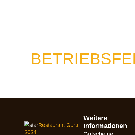
KATEGORIE
BETRIEBSFE
Bitte vormerken: Vom 26. Juli bis zum 4. A
Verständnis!
Weitere
Restaurant Guru
Informationen
2024
Gutscheine