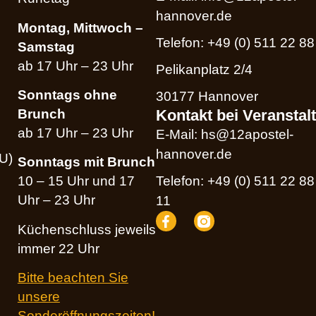
hannover.de
Montag, Mittwoch –
Telefon: +49 (0) 511 22 88
Samstag
ab 17 Uhr – 23 Uhr
Pelikanplatz 2/4
Sonntags ohne
30177 Hannover
Brunch
Kontakt bei Veranstal
ab 17 Uhr – 23 Uhr
E-Mail: hs@12apostel-
hannover.de
EU)
Sonntags mit Brunch
Telefon: +49 (0) 511 22 88
10 – 15 Uhr und 17
Uhr – 23 Uhr
11
Küchenschluss jeweils
immer 22 Uhr
Bitte beachten Sie
unsere
Sonderöffnungszeiten!