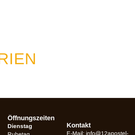
:
ALLGEMEIN
RIEN
ugust 2026 bleibt das Restaurant aufgrund von Betriebsfe
Öffnungszeiten
Kontakt
Dienstag
E-Mail: info@12apostel-
Ruhetag